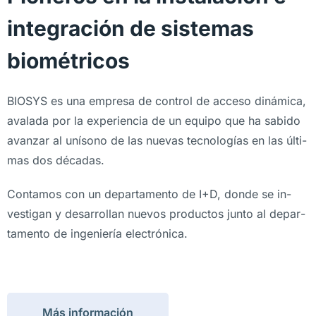
integración de sistemas
biométricos
BIOSYS es una em­presa de control de acceso di­ná­mica,
ava­lada por la ex­pe­rien­cia de un equipo que ha sa­bido
avan­zar al uní­sono de las nue­vas tec­no­lo­gías en las úl­ti­
mas dos dé­ca­das.
Contamos con un de­par­ta­mento de I+D, donde se in­
ves­ti­gan y desa­rro­llan nue­vos pro­duc­tos junto al de­par­
ta­mento de in­ge­nie­ría electrónica.
Más información