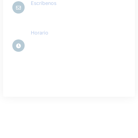
Escríbenos
web@biosys.es
Horario
Lun-jue 08:30 - 14:00 | 16:00 -
19:00
Viernes 08:00 - 15:00