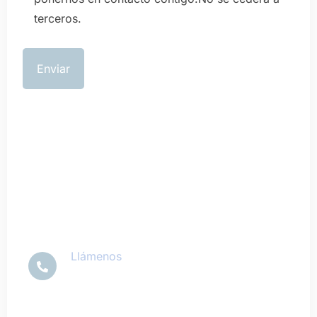
terceros.
No dude en ponerse en
contacto con nosotros
Llámenos
+34 934 764 570