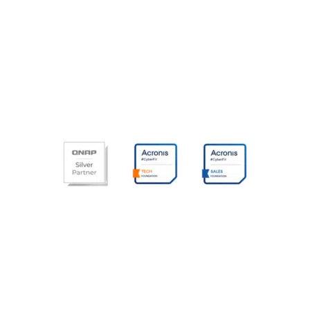
Empresa
BIOSYS es una em­presa dinámica de control de
acceso, ava­lada por la ex­pe­rien­cia de un equipo que
ha sa­bido avan­zar al uní­sono de las nue­vas tec­no­lo­
gías.
Soluciones
Control de acceso
Control horario