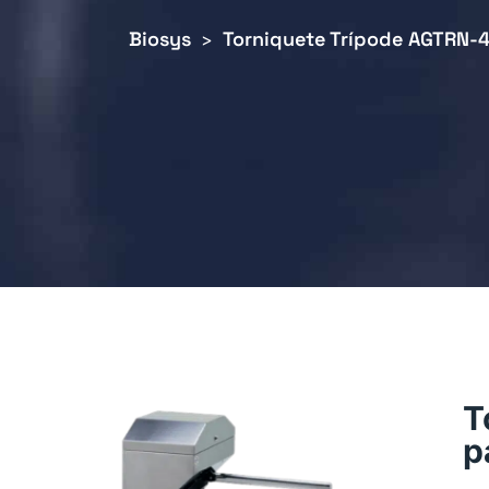
Biosys
Torniquete Trípode AGTRN-
>
T
p