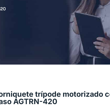
420
orniquete trípode motorizado c
aso AGTRN-420