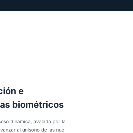
ción e
mas biométricos
so di­ná­mica, ava­lada por la
avan­zar al uní­sono de las nue­