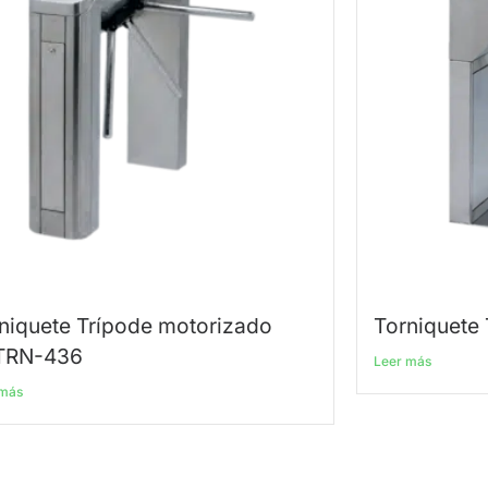
niquete Trípode motorizado
Torniquete
TRN-436
Leer más
 más