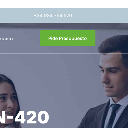
+34 934 764 570
Pide Presupuesto
tacto
RN-420